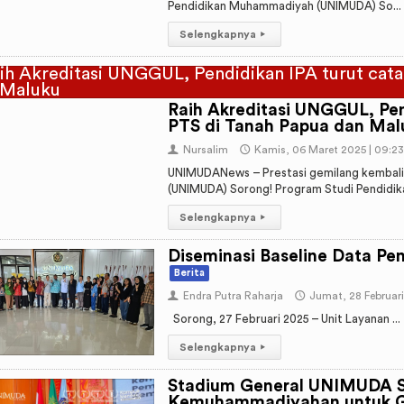
Pendidikan Muhammadiyah (UNIMUDA) So...
Selengkapnya
▸
Raih Akreditasi UNGGUL, Pen
PTS di Tanah Papua dan Mal
👤
Nursalim
🕔
Kamis, 06 Maret 2025 | 09:2
UNIMUDANews – Prestasi gemilang kembali
(UNIMUDA) Sorong! Program Studi Pendidikan
Selengkapnya
▸
Diseminasi Baseline Data Pe
Berita
👤
Endra Putra Raharja
🕔
Jumat, 28 Februari
Sorong, 27 Februari 2025 – Unit Layanan ...
Selengkapnya
▸
Stadium General UNIMUDA S
Kemuhammadiyahan untuk Ge