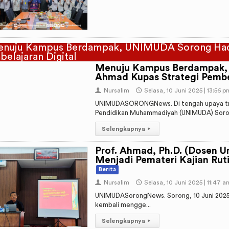
Menuju Kampus Berdampak, 
Ahmad Kupas Strategi Pembel
👤
Nursalim
🕔
Selasa, 10 Juni 2025 | 13:56 p
UNIMUDASORONGNews. Di tengah upaya tra
Pendidikan Muhammadiyah (UNIMUDA) Soron
Selengkapnya
▸
Prof. Ahmad, Ph.D. (Dosen 
Menjadi Pemateri Kajian Ru
Berita
👤
Nursalim
🕔
Selasa, 10 Juni 2025 | 11:47 a
UNIMUDASorongNews. Sorong, 10 Juni 2025
kembali mengge...
Selengkapnya
▸