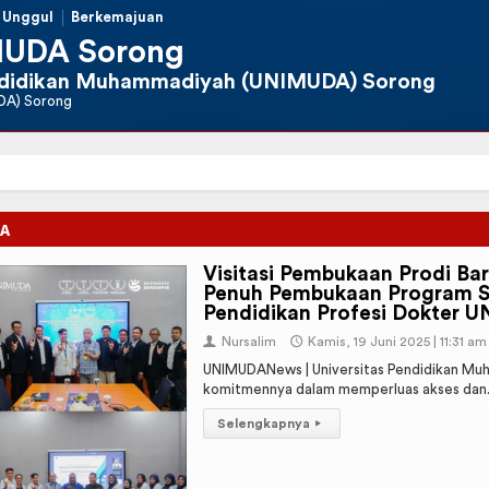
Unggul
Berkemajuan
MUDA Sorong
endidikan Muhammadiyah (UNIMUDA) Sorong
DA) Sorong
TA
Visitasi Pembukaan Prodi Ba
Penuh Pembukaan Program S
Pendidikan Profesi Dokter 
👤
Nursalim
🕔
Kamis, 19 Juni 2025 | 11:31 am
UNIMUDANews | Universitas Pendidikan M
komitmennya dalam memperluas akses dan.
Selengkapnya
▸