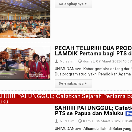
Selengkapnya
▸
PECAH TELUR!!!! DUA PRO
LAMDIK Pertama bagi PTS d
👤
Nursalim
🕔
Jumat, 07 Maret 2025 | 10:3
UNIMUDANews. Kabar gembira datang dari 
Dua program studi yakni Pendidikan Agama Is
Selengkapnya
▸
SAH!!!!! PAI UNGGUL; Catatk
PTS se Papua dan Maluku
Ber
👤
Nursalim
🕔
Kamis, 06 Maret 2025 | 09:3
UNIMUDANews. Alhamdulillah, di Bulan yang