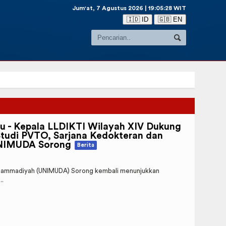
Jum'at, 7 Agustus 2026 | 19:05:29 WIT
🇮🇩 ID
🇬🇧 EN
ru - Kepala LLDIKTI Wilayah XIV Dukung
tudi PVTO, Sarjana Kedokteran dan
UNIMUDA Sorong
Berita
uhammadiyah (UNIMUDA) Sorong kembali menunjukkan
..