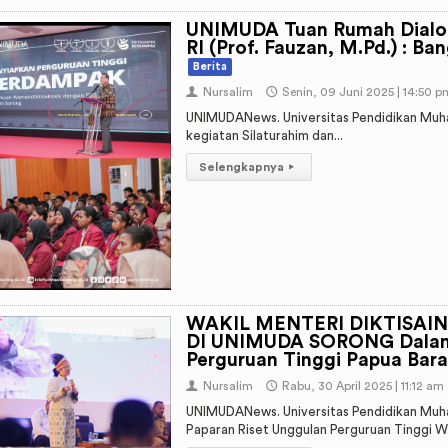
UNIMUDA Tuan Rumah Dialog
RI (Prof. Fauzan, M.Pd.) : B
Berita
👤
Nursalim
🕔
Senin, 09 Juni 2025 | 14:50 p
UNIMUDANews. Universitas Pendidikan Muh
kegiatan Silaturahim dan...
Selengkapnya
▸
WAKIL MENTERI DIKTISAINTEK
DI UNIMUDA SORONG Dalam 
Perguruan Tinggi Papua Bar
👤
Nursalim
🕔
Rabu, 30 April 2025 | 11:12 am
UNIMUDANews. Universitas Pendidikan Muh
Paparan Riset Unggulan Perguruan Tinggi W.