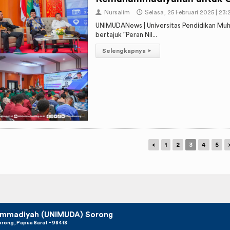
👤
Nursalim
🕔
Selasa, 25 Februari 2025 | 23
UNIMUDANews | Universitas Pendidikan M
bertajuk "Peran Nil...
Selengkapnya
▸
<
1
2
3
4
5
hammadiyah (UNIMUDA) Sorong
orong, Papua Barat - 98418