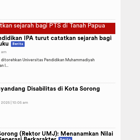
didikan IPA turut catatkan sejarah bagi
uku
Berita
3 am
 ditorehkan Universitas Pendidikan Muhammadiyah
 I...
nyandang Disabilitas di Kota Sorong
 2025 | 10:05 am
orong (Rektor UMJ): Menanamkan Nilai
nerasi Berkarakter
Berita