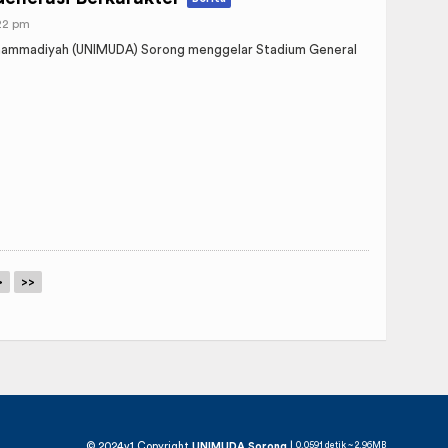
:22 pm
uhammadiyah (UNIMUDA) Sorong menggelar Stadium General
>
>>
© 2024v1 Copyright
UNIMUDA Sorong
|
0.0591 detik ~ 2.96MB