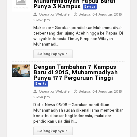
Muhammadiyah Papua Barat
Punya 3 Kampus
Berita
PP Aisyiyah
👤
Operator Website
🕔
Selasa, 04 Agustus 2015 |
23:57 pm
Nasyiyatul Aisyiyah
Makassar - Gerakan pendidikan Muhammadiyah
terbentang dari ujung Aceh hingga ke Papua. Di
Ikatan Pelajar Muhammadiyah
wilayah Indonesia Timur, Pimpinan Wilayah
Muhammadi...
Ikatan Mahasiswa Muhammadiyah
Selengkapnya
▸
Tapak Suci Indonesia
Dengan Tambahan 7 Kampus
Baru di 2015, Muhammadiyah
Kampus Merdeka
Punya 177 Perguruan Tinggi
Berita
👤
Operator Website
🕔
Selasa, 04 Agustus 2015 |
23:54 pm
Detik News 05/08 – Gerakan pendidikan
Muhammadiyah sudah dikenal lama memberikan
kontribusi besar bagi Indonesia, mulai dari
pendidikan usia dini hi...
Selengkapnya
▸