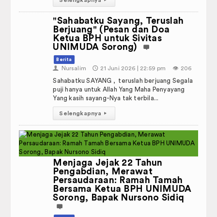
Selengkapnya
▸
PP Aisyiyah
"Sahabatku Sayang, Teruslah
Berjuang" (Pesan dan Doa
Nasyiyatul Aisyiyah
Ketua BPH untuk Sivitas
UNIMUDA Sorong)
Ikatan Pelajar Muhammadiyah
Berita
👤
Nursalim
🕔
21 Juni 2026 | 22:59 pm
👁️
206
Ikatan Mahasiswa Muhammadiyah
Sahabatku SAYANG , teruslah berjuang Segala
puji hanya untuk Allah Yang Maha Penyayang
Tapak Suci Indonesia
Yang kasih sayang-Nya tak terbila...
Selengkapnya
▸
Kampus Merdeka
Menjaga Jejak 22 Tahun
Pengabdian, Merawat
Persaudaraan: Ramah Tamah
Bersama Ketua BPH UNIMUDA
Sorong, Bapak Nursono Sidiq