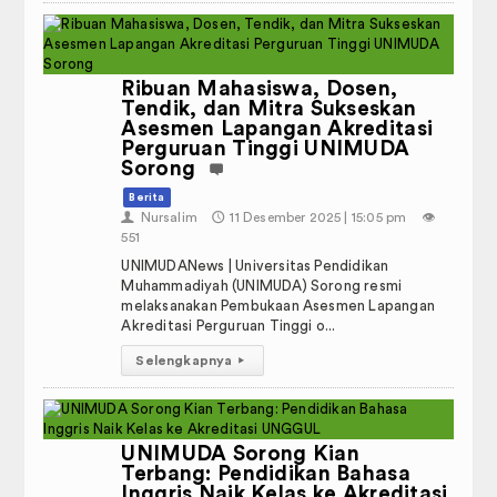
Ribuan Mahasiswa, Dosen,
Tendik, dan Mitra Sukseskan
Asesmen Lapangan Akreditasi
Perguruan Tinggi UNIMUDA
Sorong
Berita
👤
Nursalim
🕔
11 Desember 2025 | 15:05 pm
👁️
551
UNIMUDANews | Universitas Pendidikan
Muhammadiyah (UNIMUDA) Sorong resmi
melaksanakan Pembukaan Asesmen Lapangan
Akreditasi Perguruan Tinggi o...
Selengkapnya
▸
UNIMUDA Sorong Kian
Terbang: Pendidikan Bahasa
Inggris Naik Kelas ke Akreditasi