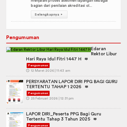
menjalani proses asesmen lapangan sebagai
bagian dari penilaian akreditasi ol...
Selengkapnya
▸
Pengumuman
Edaran
Rektor Libur
Hari Raya Idul Fitri 1447 H
Pengumuman
🕔
12 Maret 2026 | 11:43 am
PERSYARATAN LAPOR DIRI PPG BAGI GURU
TERTENTU TAHAP 1 2026
Pengumuman
🕔
25 Februari 2026 | 12:31 pm
LAPOR DIRI_Peserta PPG Bagi Guru
Tertentu Tahap 3 Tahun 2025
Pengumuman