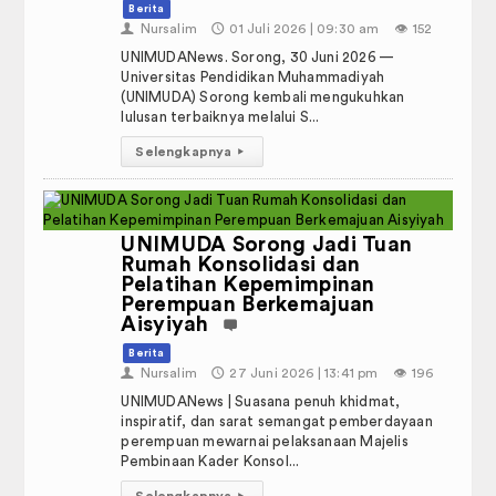
Galeri
Berita
👤
Nursalim
🕔
01 Juli 2026 | 09:30 am
👁️
152
Media Sosial
UNIMUDANews. Sorong, 30 Juni 2026 —
Universitas Pendidikan Muhammadiyah
Hubungi Kami
(UNIMUDA) Sorong kembali mengukuhkan
lulusan terbaiknya melalui S...
Panduan dan SOP Akademik
Selengkapnya
▸
KEUANGAN
Hasil Audit KAP 2020-2021
UNIMUDA Sorong Jadi Tuan
Rumah Konsolidasi dan
Pelatihan Kepemimpinan
Hasil Audit KAP 2021-2022
Perempuan Berkemajuan
Aisyiyah
Hasil Audit KAP 2022-2023
Berita
👤
Nursalim
🕔
27 Juni 2026 | 13:41 pm
👁️
196
Hasil Audit KAP 2023-2024
UNIMUDANews | Suasana penuh khidmat,
inspiratif, dan sarat semangat pemberdayaan
Link Terkait
perempuan mewarnai pelaksanaan Majelis
Pembinaan Kader Konsol...
PP Muhammadiyah