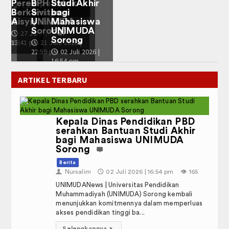
ik Libur Khusus Oleh LLDIKTI Wilayah XIV Papua dan Papua Barat
khir
Fakultas & Program Studi
ungkawa kepada Prof. Dr. KH. Yunahar Ilyas, Lc., M.Ag.
swa
DA
Struktur Organisasi
2026 |
PENGHARGAAN 2016-2019
PMB 2025
ARTIKEL TERBARU
Fakultas
Keguruan dan Ilmu Pendidikan
Kepala Dinas Pendidikan PBD
serahkan Bantuan Studi Akhir
bagi Mahasiswa UNIMUDA
Sains dan Teknologi
Sorong
Berita
Ilmu Sosial dan Humaniora
👤
Nursalim
🕔
02 Juli 2026 | 16:54 pm
👁️
165
UNIMUDANews | Universitas Pendidikan
Ma'had Bilal Bin Rabah
Muhammadiyah (UNIMUDA) Sorong kembali
menunjukkan komitmennya dalam memperluas
Sarana dan Prasarana
akses pendidikan tinggi ba...
Selengkapnya
▸