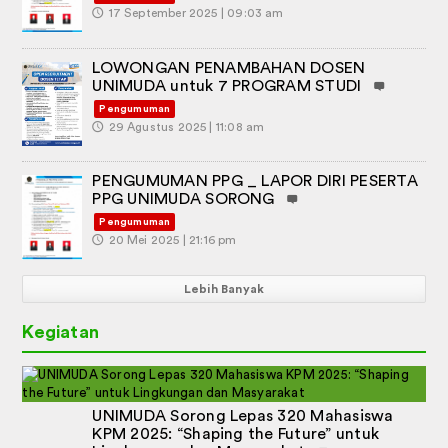
🕔
17 September 2025 | 09:03 am
LOWONGAN PENAMBAHAN DOSEN
UNIMUDA untuk 7 PROGRAM STUDI
Pengumuman
🕔
29 Agustus 2025 | 11:08 am
PENGUMUMAN PPG _ LAPOR DIRI PESERTA
PPG UNIMUDA SORONG
Pengumuman
🕔
20 Mei 2025 | 21:16 pm
Lebih Banyak
Kegiatan
UNIMUDA Sorong Lepas 320 Mahasiswa
KPM 2025: “Shaping the Future” untuk