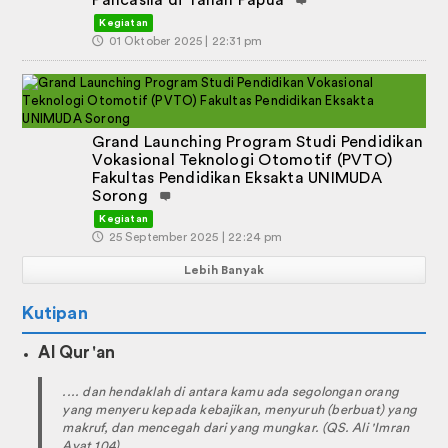
Pancasila di Tanah Papua
Kegiatan
🕔
01 Oktober 2025 | 22:31 pm
Grand Launching Program Studi Pendidikan
Vokasional Teknologi Otomotif (PVTO)
Fakultas Pendidikan Eksakta UNIMUDA
Sorong
Kegiatan
🕔
25 September 2025 | 22:24 pm
Lebih Banyak
Kutipan
Al Qur'an
.... dan hendaklah di antara kamu ada segolongan orang
yang menyeru kepada kebajikan, menyuruh (berbuat) yang
makruf, dan mencegah dari yang mungkar. (QS. Ali 'Imran
Ayat 104)