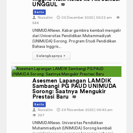
UNGGUL
Berita
👤
Nursalim
🕔
05 Desember 2025 | 06:22 am
👁️
584
UNIMUDANews. Kabar gembira kembali mengalir
dari Universitas Pendidikan Muhammadiyah
(UNIMUDA) Sorong. Program Studi Pendidikan
Bahasa Inggris...
Selengkapnya
▸
Asesmen Lapangan LAMDIK
Sambangi PG PAUD UNIMUDA
Sorong: Saatnya Mengukir
Prestasi Baru
Berita
👤
Nursalim
🕔
29 November 2025 | 06:45 am
👁️
397
UNIMUDANews. Universitas Pendidikan
Muhammadiyah (UNIMUDA) Sorong kembali