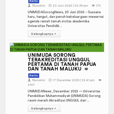
Berita
👤
Nursalim
🕔
20 Juni 2026 | 22:38 pm
👁️
175
UNIMUDASorongNews, 20 Juni 2026 – Suasana
haru, hangat, dan penuh kekeluargaan mewarnai
agenda ramah tamah sivitas akademika
Universitas Pendidik...
Selengkapnya
▸
UNIMUDA SORONG
TERAKREDITASI UNGGUL
PERTAMA DI TANAH PAPUA
DAN TANAH MALUKU
Berita
👤
Nursalim
🕔
17 Desember 2025 | 22:41 pm
👁️
2147
UNIMUDANews, Desember 2025 — Universitas
Pendidikan Muhammadiyah (UNIMUDA) Sorong
resmi meraih Akreditasi UNGGUL dari ...
Selengkapnya
▸