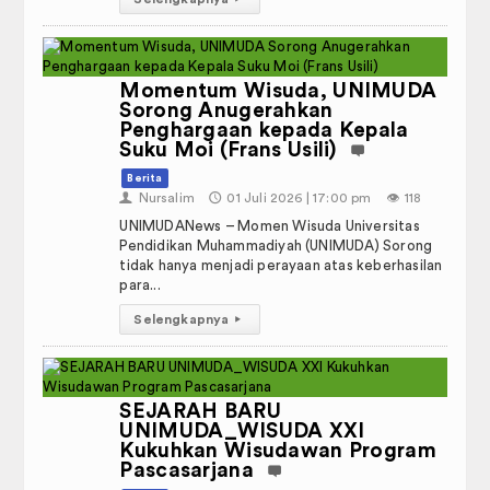
Gedung Kuliah dan Kantor
Laboratorium
Momentum Wisuda, UNIMUDA
Perpustakaan, Asrama, dan Masjid
Sorong Anugerahkan
Penghargaan kepada Kepala
Olahraga
Suku Moi (Frans Usili)
Berita
Taman
👤
Nursalim
🕔
01 Juli 2026 | 17:00 pm
👁️
118
UNIMUDANews – Momen Wisuda Universitas
Ekonomi Kreatif
Pendidikan Muhammadiyah (UNIMUDA) Sorong
tidak hanya menjadi perayaan atas keberhasilan
Fasilitas Penunjang
para...
Selengkapnya
▸
KUMPULAN SOP (STANDARD
OPERATING PROCEDURE)
PIBK UNIMUDA
SEJARAH BARU
UNIMUDA_WISUDA XXI
PEDOMAN, PANDUAN, DAN DOKUMEN
Kukuhkan Wisudawan Program
Pascasarjana