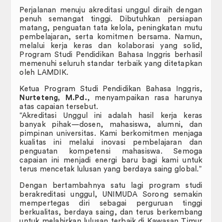
Perjalanan menuju akreditasi unggul diraih dengan
penuh semangat tinggi. Dibutuhkan persiapan
matang, penguatan tata kelola, peningkatan mutu
pembelajaran, serta komitmen bersama. Namun,
melalui kerja keras dan kolaborasi yang solid,
Program Studi Pendidikan Bahasa Inggris berhasil
memenuhi seluruh standar terbaik yang ditetapkan
oleh LAMDIK.
Ketua Program Studi Pendidikan Bahasa Inggris,
Nurteteng, M.Pd.
, menyampaikan rasa harunya
atas capaian tersebut.
“Akreditasi Unggul ini adalah hasil kerja keras
banyak pihak—dosen, mahasiswa, alumni, dan
pimpinan universitas. Kami berkomitmen menjaga
kualitas ini melalui inovasi pembelajaran dan
penguatan kompetensi mahasiswa. Semoga
capaian ini menjadi energi baru bagi kami untuk
terus mencetak lulusan yang berdaya saing global.”
Dengan bertambahnya satu lagi program studi
berakreditasi unggul, UNIMUDA Sorong semakin
mempertegas diri sebagai perguruan tinggi
berkualitas, berdaya saing, dan terus berkembang
untuk melahirkan lulusan terbaik di Kawasan Timur