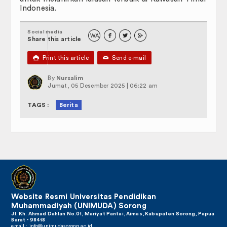
Indonesia.
Social media
WA



Share this article

Print this article
✉
Send e-mail
By
Nursalim
Jumat, 05 Desember 2025 | 06:22 am
TAGS :
Berita
Website Resmi Universitas Pendidikan
Muhammadiyah (UNIMUDA) Sorong
Jl. Kh. Ahmad Dahlan No.01, Mariyat Pantai, Aimas, Kabupaten Sorong, Papua
Barat - 98418
email :
info@unimudasorong.ac.id