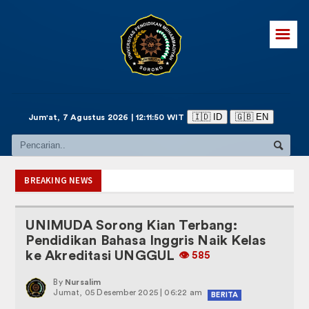
☰
🇮🇩 ID
🇬🇧 EN
Jum'at, 7 Agustus 2026 | 12:11:50 WIT
BREAKING NEWS
UNIMUDA Sorong Kian Terbang:
Pendidikan Bahasa Inggris Naik Kelas
ke Akreditasi UNGGUL
👁️️ 585
By
Nursalim
Jumat, 05 Desember 2025 | 06:22 am
BERITA