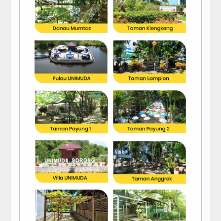
demik Libur Khusus Oleh LLDIKTI Wilayah XIV Papua dan Papua Barat
Fakultas & Program Studi
 Sungkawa kepada Prof. Dr. KH. Yunahar Ilyas, Lc., M.Ag.
Struktur Organisasi
PENGHARGAAN 2016-2019
PMB 2025
Fakultas
Keguruan dan Ilmu Pendidikan
Sains dan Teknologi
Ilmu Sosial dan Humaniora
Ma'had Bilal Bin Rabah
Sarana dan Prasarana