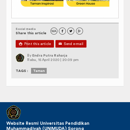
Gedung Kuliah dan Kantor
Laboratorium
Perpustakaan, Asrama, dan Masjid
Social media
WA



Share this article
Olahraga

Print this article
✉
Send e-mail
Taman
By
Endra Putra Raharja
Rabu, 15 April 2020 | 20:09 pm
Ekonomi Kreatif
TAGS :
Taman
Fasilitas Penunjang
KUMPULAN SOP (STANDARD
OPERATING PROCEDURE)
PIBK UNIMUDA
PEDOMAN, PANDUAN, DAN DOKUMEN
Website Resmi Universitas Pendidikan
Muhammadiyah (UNIMUDA) Sorong