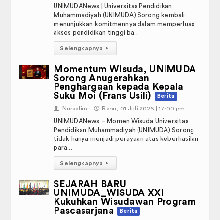
mik Libur Khusus Oleh LLDIKTI Wilayah XIV Papua dan Papua Barat
UNIMUDANews | Universitas Pendidikan
Fakultas & Program Studi
ungkawa kepada Prof. Dr. KH. Yunahar Ilyas, Lc., M.Ag.
Muhammadiyah (UNIMUDA) Sorong kembali
menunjukkan komitmennya dalam memperluas
Struktur Organisasi
akses pendidikan tinggi ba...
Selengkapnya
▸
PENGHARGAAN 2016-2019
Momentum Wisuda, UNIMUDA
PMB 2025
Sorong Anugerahkan
Penghargaan kepada Kepala
Fakultas
Suku Moi (Frans Usili)
Berita
👤
Nursalim
🕔
Rabu, 01 Juli 2026 | 17:00 pm
Keguruan dan Ilmu Pendidikan
UNIMUDANews – Momen Wisuda Universitas
Pendidikan Muhammadiyah (UNIMUDA) Sorong
Sains dan Teknologi
tidak hanya menjadi perayaan atas keberhasilan
para...
Ilmu Sosial dan Humaniora
Selengkapnya
▸
Ma'had Bilal Bin Rabah
SEJARAH BARU
UNIMUDA_WISUDA XXI
Sarana dan Prasarana
Kukuhkan Wisudawan Program
Pascasarjana
Berita