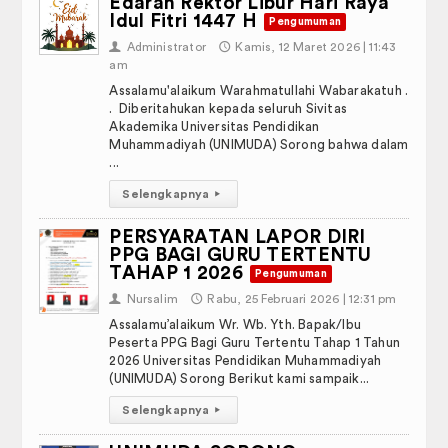
Edaran Rektor Libur Hari Raya
Idul Fitri 1447 H
Pengumuman
PP Aisyiyah
👤
Administrator
🕔
Kamis, 12 Maret 2026 | 11:43
am
Nasyiyatul Aisyiyah
Assalamu'alaikum Warahmatullahi Wabarakatuh .
. Diberitahukan kepada seluruh Sivitas
Ikatan Pelajar Muhammadiyah
Akademika Universitas Pendidikan
Muhammadiyah (UNIMUDA) Sorong bahwa dalam
Ikatan Mahasiswa Muhammadiyah
...
Selengkapnya
▸
Tapak Suci Indonesia
PERSYARATAN LAPOR DIRI
Kampus Merdeka
PPG BAGI GURU TERTENTU
TAHAP 1 2026
Pengumuman
👤
Nursalim
🕔
Rabu, 25 Februari 2026 | 12:31 pm
Assalamu’alaikum Wr. Wb. Yth. Bapak/Ibu
Peserta PPG Bagi Guru Tertentu Tahap 1 Tahun
2026 Universitas Pendidikan Muhammadiyah
(UNIMUDA) Sorong Berikut kami sampaik...
Selengkapnya
▸