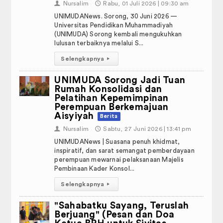
Gedung Kuliah dan Kantor
👤
Nursalim
🕔
Rabu, 01 Juli 2026 | 09:30 am
UNIMUDANews. Sorong, 30 Juni 2026 —
Laboratorium
Universitas Pendidikan Muhammadiyah
(UNIMUDA) Sorong kembali mengukuhkan
lulusan terbaiknya melalui S...
Perpustakaan, Asrama, dan Masjid
Selengkapnya
▸
Olahraga
UNIMUDA Sorong Jadi Tuan
Taman
Rumah Konsolidasi dan
Pelatihan Kepemimpinan
Perempuan Berkemajuan
Ekonomi Kreatif
Aisyiyah
Berita
Fasilitas Penunjang
👤
Nursalim
🕔
Sabtu, 27 Juni 2026 | 13:41 pm
UNIMUDANews | Suasana penuh khidmat,
KUMPULAN SOP (STANDARD
inspiratif, dan sarat semangat pemberdayaan
OPERATING PROCEDURE)
perempuan mewarnai pelaksanaan Majelis
Pembinaan Kader Konsol...
PIBK UNIMUDA
Selengkapnya
▸
PEDOMAN, PANDUAN, DAN DOKUMEN
"Sahabatku Sayang, Teruslah
Berjuang" (Pesan dan Doa