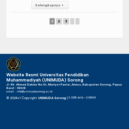
Selengkapnya
▸
1
2
3
Website Resmi Universitas Pendidikan
Muhammadiyah (UNIMUDA) Sorong
Jl. Kh. Ahmad Dahlan No.01, Mariyat Pantai, Aimas, Kabupaten Sorong, Papua
Barat - 98418
email :
info@unimudasorong.ac.id
© 2024v1 Copyright
UNIMUDA Sorong
|
0.0538 detik ~ 2.96MB