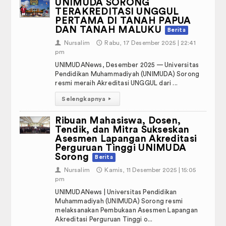
UNIMUDA SORONG
TERAKREDITASI UNGGUL
PERTAMA DI TANAH PAPUA
DAN TANAH MALUKU
Berita
👤
Nursalim
🕔
Rabu, 17 Desember 2025 | 22:41
pm
UNIMUDANews, Desember 2025 — Universitas
Pendidikan Muhammadiyah (UNIMUDA) Sorong
resmi meraih Akreditasi UNGGUL dari ...
Selengkapnya
▸
Ribuan Mahasiswa, Dosen,
Tendik, dan Mitra Sukseskan
Asesmen Lapangan Akreditasi
Perguruan Tinggi UNIMUDA
Sorong
Berita
👤
Nursalim
🕔
Kamis, 11 Desember 2025 | 15:05
pm
UNIMUDANews | Universitas Pendidikan
Muhammadiyah (UNIMUDA) Sorong resmi
melaksanakan Pembukaan Asesmen Lapangan
Akreditasi Perguruan Tinggi o...