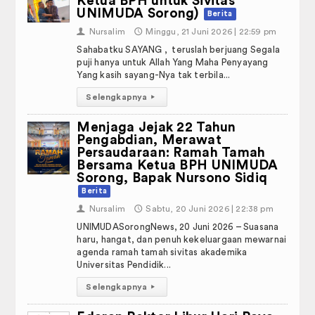
Ketua BPH untuk Sivitas
Galeri
UNIMUDA Sorong)
Berita
Media Sosial
👤
Nursalim
🕔
Minggu, 21 Juni 2026 | 22:59 pm
Sahabatku SAYANG , teruslah berjuang Segala
Hubungi Kami
puji hanya untuk Allah Yang Maha Penyayang
Yang kasih sayang-Nya tak terbila...
Panduan dan SOP Akademik
Selengkapnya
▸
KEUANGAN
Menjaga Jejak 22 Tahun
Pengabdian, Merawat
Persaudaraan: Ramah Tamah
Hasil Audit KAP 2020-2021
Bersama Ketua BPH UNIMUDA
Sorong, Bapak Nursono Sidiq
Hasil Audit KAP 2021-2022
Berita
👤
Nursalim
🕔
Sabtu, 20 Juni 2026 | 22:38 pm
Hasil Audit KAP 2022-2023
UNIMUDASorongNews, 20 Juni 2026 – Suasana
haru, hangat, dan penuh kekeluargaan mewarnai
Hasil Audit KAP 2023-2024
agenda ramah tamah sivitas akademika
Universitas Pendidik...
Link Terkait
Selengkapnya
▸
PP Muhammadiyah